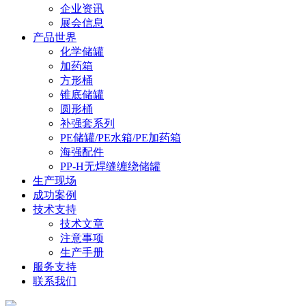
企业资讯
展会信息
产品世界
化学储罐
加药箱
方形桶
锥底储罐
圆形桶
补强套系列
PE储罐/PE水箱/PE加药箱
海强配件
PP-H无焊缝缠绕储罐
生产现场
成功案例
技术支持
技术文章
注意事项
生产手册
服务支持
联系我们