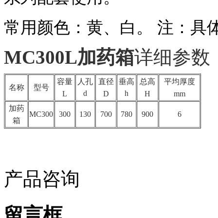
常用颜色：黄、白。 注：具
MC300L加药箱
详细参数
容量
人孔
直径
垂高
总高
平均厚度
名称
型号
d
h
L
D
H
mm
加药
MC300
300
130
700
780
900
6
箱
产品咨询
留言框