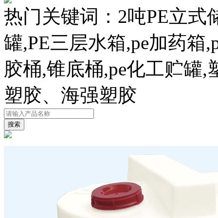
热门关键词：
2吨PE立式
罐,PE三层水箱,pe加药箱
胶桶,锥底桶,pe化工贮
塑胶、海强塑胶